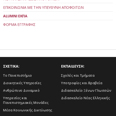
ΕΠΙΚΟΙΝΩΝΙΑ ΜΕ ΤΗΝ ΥΠΕΥΘΥΝΗ ΑΠΟΦΟΙΤΩΝ
ΑLUMNI ΕΚΠΑ
ΦΟΡΜΑ ΕΓΓΡΑΦΗΣ
ΣΧΕΤΙΚΑ:
ΕΚΠΑΙΔΕΥΣΗ:
Το Πανεπιστήμιο
Σχολές και Τμήματα
Διοικητικές Υπηρεσίες
Υποτροφίες και Βραβεία
Ανθρώπινο Δυναμικό
Διδασκαλείο Ξένων Γλωσσών
Yπηρεσίες και
Διδασκαλείο Νέας Ελληνικής
Πανεπιστημιακές Μονάδες
Μέσα Κοινωνικής Δικτύωσης